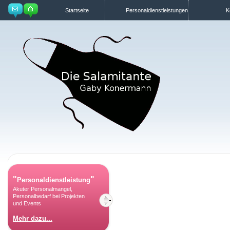
Startseite
Personaldienstleistungen
K
"
"
Personaldienstleistung
Akuter Personalmangel,
Personalbedarf bei Projekten
und Events
Mehr dazu...