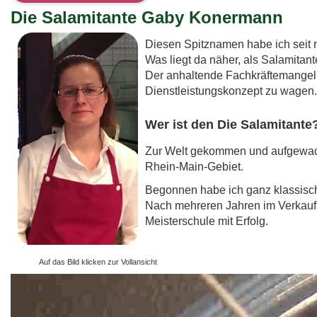
Die Sal
amitante Gaby Konermann
Diesen Spitznamen habe ich seit 
Was liegt da näher, als Salamitant
Der anh
a
ltende Fachkräftemangel 
Dien
stleistungskonzept zu wagen.
Wer ist den Die Salamitante
Zur Welt gekom
men und aufgewach
Rhein-Main-Gebiet.
Begonnen habe ich ganz klassisch,
Nach mehreren Jahren im Verkauf 
Meisterschule mit Erfolg.
Auf das Bild klicken zur Vollansicht