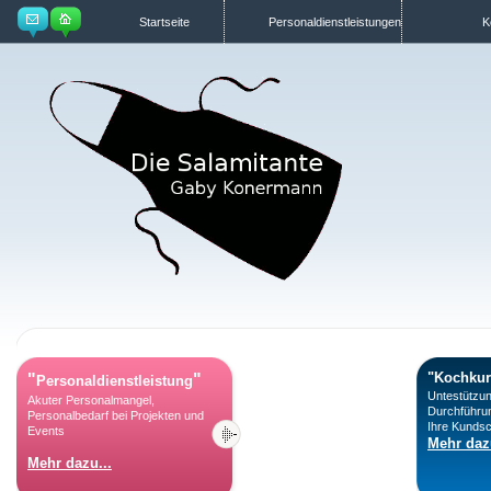
Startseite
Personaldienstleistungen
K
"Kochkur
"
"
Personaldienstleistung
Untestützun
Akuter Personalmangel,
Durchführu
Personalbedarf bei Projekten und
Ihre Kundsc
Events
Mehr dazu
Mehr dazu...